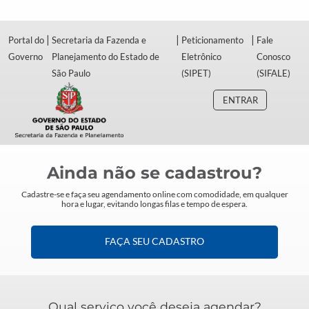
|
|
|
Portal do
Secretaria da Fazenda e
Peticionamento
Fale
Governo
Planejamento do Estado de
Eletrônico
Conosco
São Paulo
(SIPET)
(SIFALE)
ENTRAR
Ainda não se cadastrou?
Cadastre-se e faça seu agendamento online com comodidade, em qualquer
hora e lugar, evitando longas filas e tempo de espera.
FAÇA SEU CADASTRO
Qual serviço você deseja agendar?